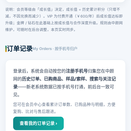
说明：会员等级由「成长值」决定，成长值 = 历史累计积分（只增不
减，不因兑换而减少）。VIP 为付费开通（￥600/年）后成长值达标即
升级；金牌 / 钻石在此基础上按成长值与合作深度升级。规则由中颜网
维护，可随时在后台调整，本页实时同步。
订单记录
My Orders · 按手机号归户
登录后，系统会自动按您的
注册手机号
归集您在中颜
网的
历史订单、已购商品、样品/索样、搜索与关注记
录
——新老系统数据已按手机号打通，前后台一致可
见。
您可在会员中心查看累计订单数、已购品种与明细，方便
复购、比对与售后跟进。
查看我的订单记录 ›