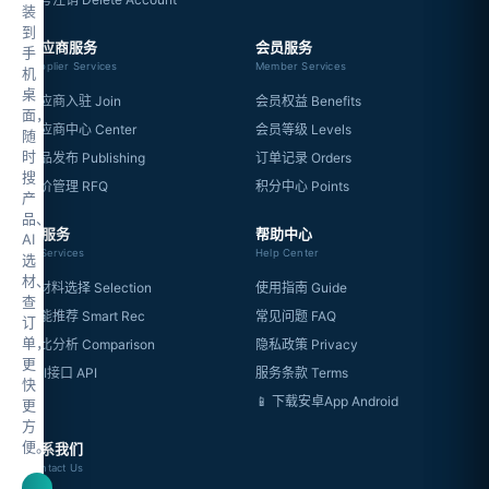
装
到
供应商服务
会员服务
手
Supplier Services
Member Services
机
桌
供应商入驻 Join
会员权益 Benefits
面，
供应商中心 Center
会员等级 Levels
随
时
产品发布 Publishing
订单记录 Orders
搜
询价管理 RFQ
积分中心 Points
产
品、
AI服务
帮助中心
AI
AI Services
Help Center
选
材、
AI材料选择 Selection
使用指南 Guide
查
智能推荐 Smart Rec
常见问题 FAQ
订
单，
对比分析 Comparison
隐私政策 Privacy
更
API接口 API
服务条款 Terms
快
📱 下载安卓App Android
更
方
便。
联系我们
Contact Us