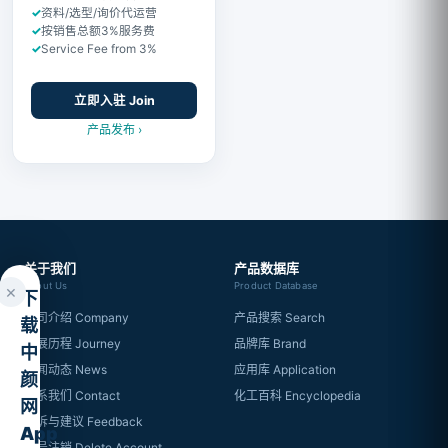
资料/选型/询价代运营
按销售总额3%服务费
Service Fee from 3%
立即入驻 Join
产品发布 ›
关于我们
产品数据库
About Us
Product Database
×
下
公司介绍 Company
产品搜索 Search
载
发展历程 Journey
品牌库 Brand
中
新闻动态 News
应用库 Application
颜
联系我们 Contact
化工百科 Encyclopedia
网
投诉与建议 Feedback
App
账号注销 Delete Account