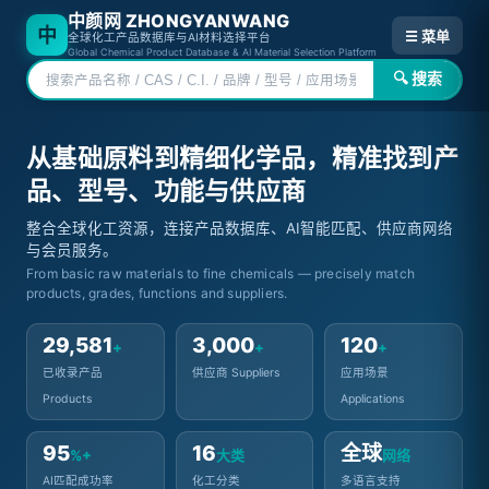
中颜网 ZHONGYANWANG
中
☰ 菜单
全球化工产品数据库与AI材料选择平台
Global Chemical Product Database & AI Material Selection Platform
🔍 搜索
从基础原料到精细化学品，精准找到产
品、型号、功能与供应商
整合全球化工资源，连接产品数据库、AI智能匹配、供应商网络
与会员服务。
From basic raw materials to fine chemicals — precisely match
products, grades, functions and suppliers.
29,581
3,000
120
+
+
+
已收录产品
供应商 Suppliers
应用场景
Products
Applications
95
16
全球
%+
大类
网络
AI匹配成功率
化工分类
多语言支持