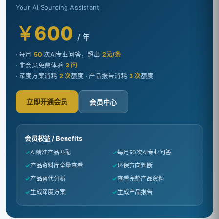
Your AI Sourcing Assistant
￥600
/ 年
· 每月
50
次AI专业问答，超出
2元/条
· 非会员免费体验
3 问
· 深度方案消耗
2 次
额度 · 产品报告消耗
3 次
额度
立即开通会员
会员中心
会员权益 / Benefits
✓
AI精准产品匹配
✓
每月50次AI专业问答
✓
产品资料库全量查看
✓
环保方向判断
✓
产品替代分析
✓
查看完整产品资料
✓
生成深度方案
✓
生成产品报告